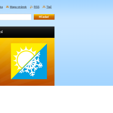
ka
Mapa stránok
RSS
Tlač
ií