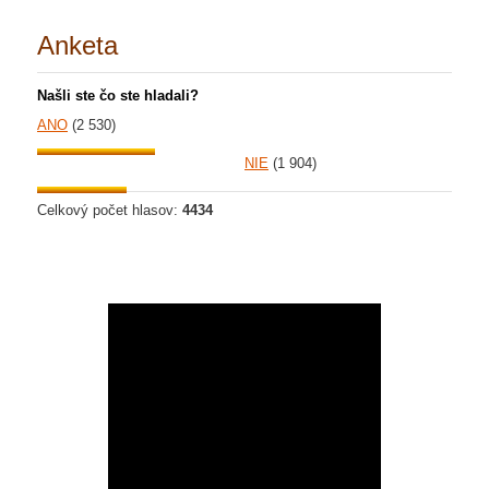
Anketa
Našli ste čo ste hladali?
ANO
(2 530)
NIE
(1 904)
Celkový počet hlasov:
4434