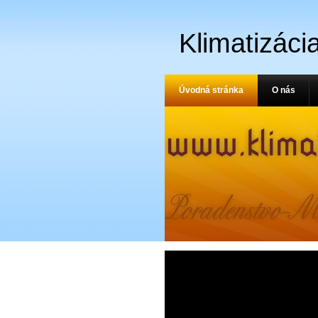
Klimatizáci
Úvodná stránka
O nás