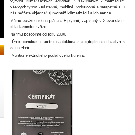
výrobou klimatizačných jednotiek. K zakúpeným klimatizáciám
všetkých typov - nástenné, mobilné, podstropné a parapetné si u
nás môžete objednať aj
montáž klimatizácií
a ich
servis
.
Máme oprávnenie na prácu s F-plynmi, zapísaný v Slovenskom
chladiarensko zväze.
Na trhu pôsobíme od roku 2000.
Ďalej ponúkame kontrolu autoklimatizacie,doplnenie chladiva a
dezinfekciu.
Montáž elektrického podlahového kúrenia.