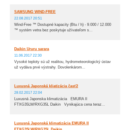
SAMSUNG WIND-FREE
22.08.2017 20:51
Wind-Free ™ Dostupné kapacity (Btu / h) - 9.000 / 12.000
™ systém vetra bez poskytuje užívateľom s...
Daikin Ururu sarara
11.06.2017 22:30
Vysoké teploty sú už realitou, hydrometeorologický ústav
už vydáva prvé výstrahy. Dovolenkárom...
Luxusná Japonská kliatizácia časť2
28.02.2017 22:04
Luxusná Japonska klimatizácia EMURA II
FTXG35LW/RXG35L Daikin Vynikajúca cena teraz...
Luxusná Japonská klimatizácia EMURA II
FTXG35LW/RXG35L Daikin