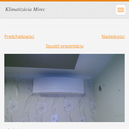
Klimatizácia Mirec
Predchádzajúci
Nasledujúci
Spustiť prezentáciu