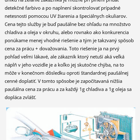
detekčné farbivo a po naplnení skontrolovať prípadné
netesnosti pomocou UV žiarenia a špeciálnych okuliarov.
Cena tejto služby je buď paušálne bez ohľadu na množstvo
chladiva a oleja v okruhu, alebo rovnako ako konkurencia
ponúkame menej vhodné riešenie a tým je takzvaný spôsob
cena za prácu + dovažovania. Toto riešenie ja na prvý
pohľad veľmi lákavé, ale zákazník ktorý netuší aká veľká
náplň v jeho vozidle je a koľko jej skutočne chýba, na to
môže v konečnom dôsledku oproti štandardnej paušálnej
cenné doplatiť. V tomto spôsobe je započítavaná nižšia
paušálna cena za prácu a za každý 1g chladiva a 1g oleja sa
dopláca zvlášť.