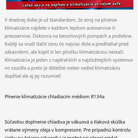
V dnešnej dobe je už štandardom, že stroj na plnenie
klimatizácie nájdete v každom lepšom autoservise či
pneuservise. Dokonca na benzínových pumpách a podobne.
Každý sa snaží tlačiť cenu čo najviac dole a predháňať pred
zákazníkmi, ale kúpiť si len plničku klimatizáciou nestačí.
Klimatizácia je jeden z najdrahších a najzložitejších systémov
vo vozidla a preto je dôležité nielen vedieť klimatizáciu
dopĺňať ale aj jej rozumieť!
Plnenie klimatizácie chladiacim médiom R134a
Súčasťou doplnenie chladiva je vákuová a tlaková skúška
vrátane výmeny oleja v kompresore. Pre prípadnú kontrolu
úniku na želanie zákazníka je možné pri plnení pridať